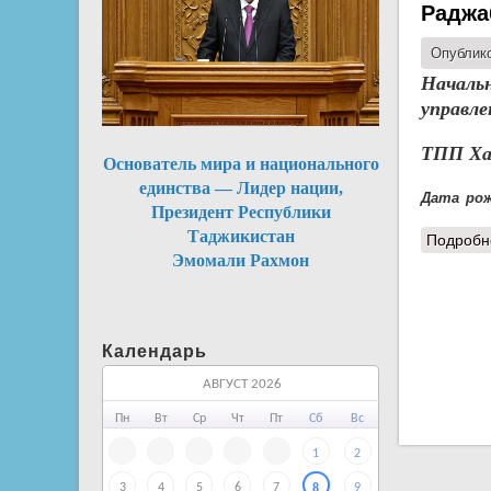
Раджа
Опублико
Началь
управл
ТПП Ха
Основатель мира и национального
единства — Лидер нации,
Дата рож
Президент Республики
Таджикистан
Подробн
Эмомали Рахмон
Календарь
АВГУСТ 2026
Пн
Вт
Ср
Чт
Пт
Сб
Вс
1
2
3
4
5
6
7
9
8