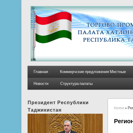
Главная
Коммерчские предложения Местные
Новости
Структура палаты
Президент Республики
You ar
Home
» Ре
Таджикистан
Регио