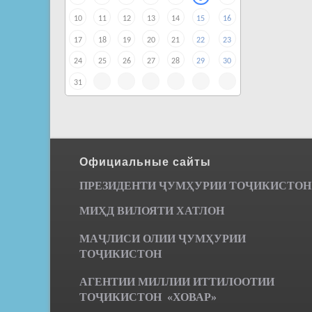
10
11
12
13
14
15
16
17
18
19
20
21
22
23
24
25
26
27
28
29
30
31
Официальные сайты
ПРЕЗИДЕНТИ ҶУМ
ҲУРИИ ТО
Ҷ
ИКИСТОН
МИҲД ВИЛОЯТИ ХАТЛОН
МАҶЛИСИ ОЛИИ ҶУМҲУРИИ
ТОҶИКИСТОН
АГЕНТИИ МИЛЛИИ ИТТИЛООТИИ
ТОҶИКИСТОН «ХОВАР»