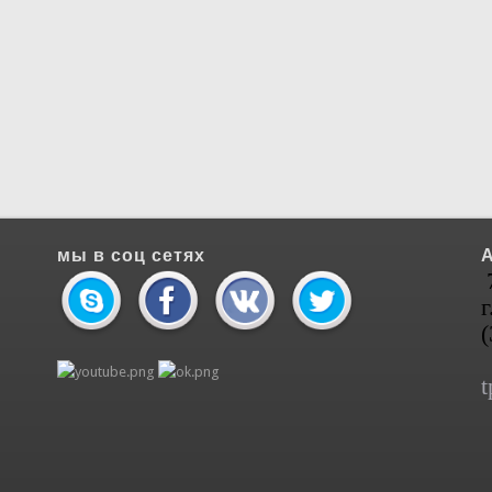
мы в соц сетях
г
t