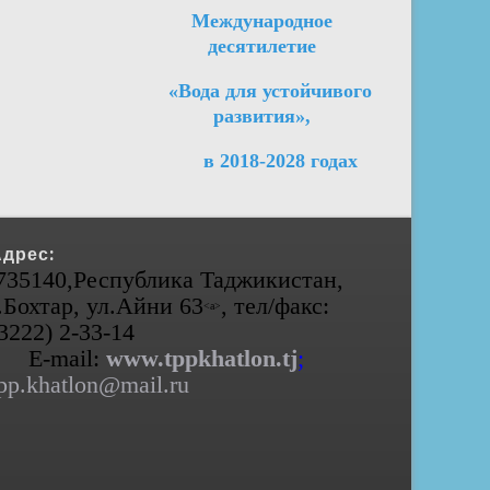
Международное
десятилетие
«Вода для устойчивого
развития»,
в 2018-2028 годах
Адрес:
735140,Республика Таджикистан,
.Бохтар, ул.Айни 63
, тел/факс:
<а>
(3222) 2-33-14
E-mail:
www.tppkhatlon.tj
;
pp.khatlon@mail.ru