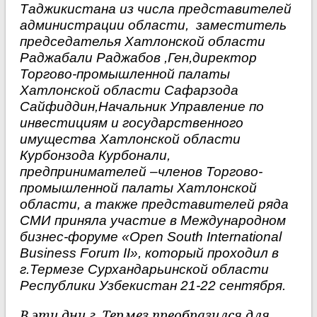
Таджикистана из числа представителей
администрации области, заместитель
председателья Хатлонской области
Раджабали Раджабов ,Ген,директор
Торгово-промышленной палаты
Хатлонской области Сафарзода
Сайфиддин,Начальник Управление по
инвестициям и государственного
имущества Хатлонской области
Курбонзода Курбонали,
предпринимателей –членов Торгово-
промышленной палаты Хатлонской
области, а также представителей ряда
СМИ приняла участие в Международном
бизнес-форуме «Open South International
Business Forum II», который проходил в
г.Термезе Сурхандарьинской области
Республики Узбекистан 21-22 сентября.
В эти дни г. Термез преобразился для