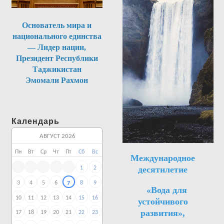
Основатель мира и
национального единства
— Лидер нации,
Президент Республики
Таджикистан
Эмомали Рахмон
Календарь
АВГУСТ 2026
Пн
Вт
Ср
Чт
Пт
Сб
Вс
Международное
десятилетие
1
2
3
4
5
6
8
9
7
«Вода для
10
11
12
13
14
15
16
устойчивого
развития»,
17
18
19
20
21
22
23