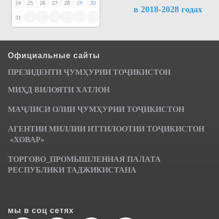
24
25
26
27
28
29
30
в 2018-2028 годах
31
Официальные сайты
ПРЕЗИДЕНТИ ҶУМ
ҲУРИИ ТО
Ҷ
ИКИСТОН
МИҲД ВИЛОЯТИ ХАТЛОН
МАҶЛИСИ ОЛИИ ҶУМҲУРИИ ТОҶИКИСТОН
АГЕНТИИ МИЛЛИИ ИТТИЛООТИИ ТОҶИКИСТОН
«ХОВАР»
ТОРГОВО_ПРОМЫШЛЕННАЯ ПАЛАТА
РЕСПУБЛИКИ ТАДЖИКИСТАНА
мы в соц сетях