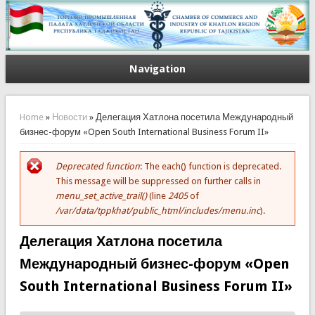
Navigation
You are here
Home
»
Новости
» Делегация Хатлона посетила Международный
бизнес-форум «Open South International Business Forum II»
Deprecated function
: The each() function is deprecated.
Error message
This message will be suppressed on further calls in
menu_set_active_trail()
(line
2405
of
/var/data/tppkhat/public_html/includes/menu.inc
).
Делегация Хатлона посетила
Международный бизнес-форум «Open
South International Business Forum II»