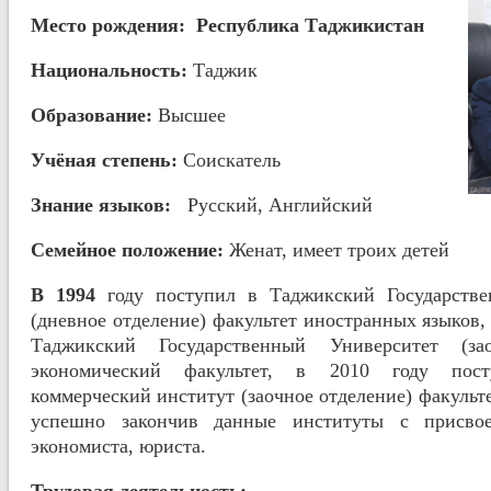
Место рождения
: Республика Таджикистан
На
ц
иональност
ь:
Таджик
Образование
:
Высшее
Учёная степень:
Соискатель
Знание языков
:
Русский, Английский
Семейное положение:
Женат, имеет троих детей
В 1994
году поступил в Таджикский Государстве
(дневное отделение) факультет иностранных языков,
Таджикский Государственный Университет (за
экономический факультет, в 2010 году пос
коммерческий институт (заочное отделение) факульт
успешно закончив данные институты с присвое
экономиста, юриста.