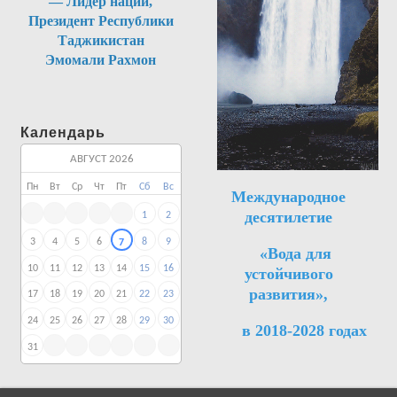
— Лидер нации,
Президент Республики
Таджикистан
Эмомали Рахмон
Календарь
АВГУСТ 2026
Пн
Вт
Ср
Чт
Пт
Сб
Вс
Международное
десятилетие
1
2
3
4
5
6
8
9
7
«Вода для
10
11
12
13
14
15
16
устойчивого
развития»,
17
18
19
20
21
22
23
24
25
26
27
28
29
30
в 2018-2028 годах
31