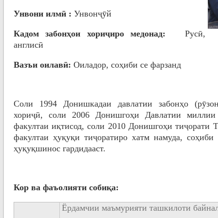
Унвони илмӣ :
Унвонҷӯй
Кадом забонҳои хориҷиро медонад
:
Русӣ,
англисӣ
Вазъи оилавӣ:
Оиладор, соҳиби се фарзанд
Соли 1994 Донишкадаи давлатии забонҳо (рӯзон
хориҷӣ, соли 2006 Донишгоҳи Давлатии миллии 
факултаи иқтисод, соли 2010 Донишгоҳи тиҷорати Т
факултаи ҳуқуқи тиҷоратиро хатм намуда, соҳиби 
ҳуқуқшинос гардидааст.
Кор ва фаъолияти собиқа:
Ёрдамчии маъмурияти ташкилоти байнал