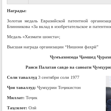
Награды:
Золотая медаль Евразийской патентной организа
Блинникова «За вклад в изобретательское и патентно
Медаль «Хизмати шоиста»;
Высшая награда организации “Нишони фахрӣ”
Ҷумъахонзода
Ҷ
амшед Ҷурах
Раиси Палатаи савдо ва саноати Ҷумҳур
Соли таваллуд
3 сентябри соли 1977
Ҷои таваллуд
:
Ҷумҳурии Тоҷикистон
Миллат
:
Тоҷик
Таҳсилот
:
Олӣ