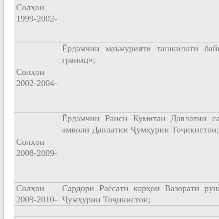
Солҳои
1999-2002-
Ёрдамчии маъмурияти ташкилоти бай
границ»;
Солҳои
2002-2004-
Ёрдамчии Раиси Кумитаи Давлатии са
амволи Давлатии Ҷумҳурии Тоҷикистон;
Солҳои
2008-2009-
Солҳои
Сардори Раёсати корҳои Вазорати ру
2009-2010-
Ҷумҳурии Тоҷикистон;