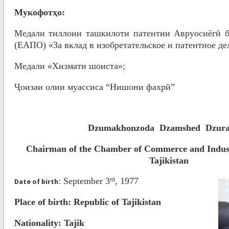
Мукофотҳо:
Медали тиллоии ташкилоти патентии Авруосиёгӣ 
(ЕАПО) «За вклад в изобретательское и патентное де
Медали «Хизмати шоиста»;
Ҷоизаи олии муассиса “Нишони фахрӣ”
Dzumakhonzoda
Dzamshed
Dzur
Chairman of the Chamber of Commerce and Indust
Tajikistan
: September 3
, 1977
rd
Date of birth
Place of birth
: Republic of Tajikistan
Nationality
: Tajik