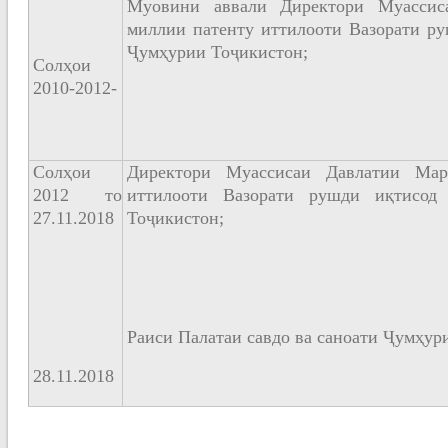
Муовини аввали Директори Муассис
миллии патенту иттилооти Вазорати ру
Ҷумҳурии Тоҷикистон;
Солҳои
2010-2012-
Солҳои
Директори Муассисаи Давлатии Мар
2012 то
иттилооти Вазорати рушди иқтисод
27.11.2018
Тоҷикистон;
Раиси Палатаи савдо ва саноати Ҷумҳур
28.11.2018