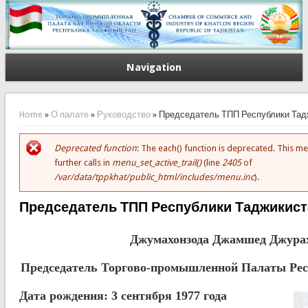
Navigation
You are here
Home
»
О палате
»
Руководство
» Председатель ТПП Республики Тад
Deprecated function
: The each() function is deprecated. This 
Error message
further calls in
menu_set_active_trail()
(line
2405
of
/var/data/tppkhat/public_html/includes/menu.inc
).
Председатель ТПП Республики Таджикист
Джумахонзода Джамшед Джура
Председатель Торгово-промышленной Палаты Ре
Дата рождения: 3 сентября 1977 года