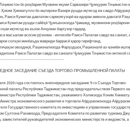
Тоҷикистон бо роҳбарии Муовини якуми Сарвазири Ҷумҳурии Тоҷикистон 
 Ҳоким Ҳикматулло бо иштироки Вазири рушди иқтисод ва савдо Абдура
н, Раиси Кумитаи давлатии сармоягузорӣ ва идораи амволи давлатӣ Раҳ
аиси Кумитаи рушди сайёҳӣ Ҷумъахонзода Ҷамшед, муовинони роҳбарони
соҳаи иқтисод ва аъзои Анҷуман баргузор гардид.
а масъалаи асосии рӯзнома - интихоби Раиси Палатаи савдо ва саноат, 
арои солҳои минбаъда мавриди баррасӣ қарор гирифтанд.
иҷаҳои овоздиҳӣ, Раҳмонализода Фарҳодшоҳ Раҳмоналӣ аз ҷониби ишти
кдилона Раиси Палатаи савдо ва саноати Ҷумҳурии Тоҷикистон интихоб г
---------------------------------------------
ЕДНОЕ ЗАСЕДАНИЕ СЪЕЗДА ТОРГОВО-ПРОМЫШЛЕННОЙ ПАЛАТЫ
я 2026 года состоялось внеочередное заседание 9-го Съезда Торгово-
ной палаты Республики Таджикистан под председательством Первого з
инистра Республики Таджикистан, уважаемого Холикзода Хоким Хикмату
Министра экономического развития и торговли Абдурахмонзода Абдурахм
еля Государственного комитета по инвестициям и управлению государс
м Султона Рахимзода, Председателя Комитета по развитию туризма Дж
 заместителей руководителей экономических министерств и ведомств, а