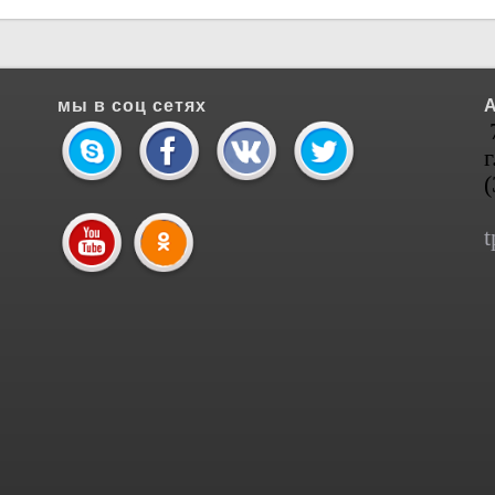
мы в соц сетях
г
t