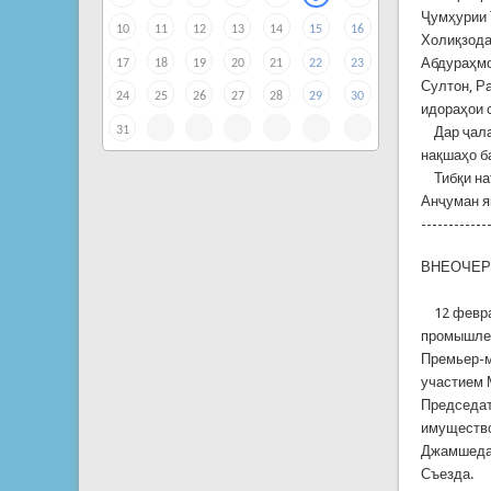
Ҷумҳурии 
10
11
12
13
14
15
16
Холиқзода
Абдураҳмо
17
18
19
20
21
22
23
Султон, Р
24
25
26
27
28
29
30
идораҳои 
31
Дар ҷалас
нақшаҳо б
Тибқи нат
Анҷуман я
------------
ВНЕОЧЕР
12 феврал
промышлен
Премьер-м
участием 
Председат
имущество
Джамшеда,
Съезда.