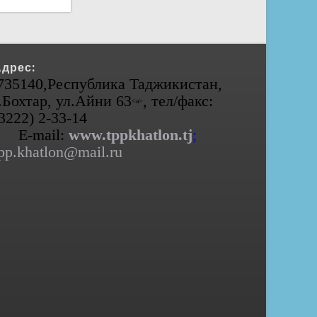
Адрес:
735140,Республика Таджикистан,
.Бохтар, ул.Айни 63
, тел/факс:
<а>
(3222) 2-33-14
E-mail:
www.tppkhatlon.tj
;
pp.khatlon@mail.ru