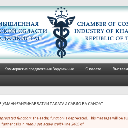
Коммерчские предложения Зарубежные
О палате
Выставк
e here
НҶУМАНИ ҒАЙРИНАВБАТИИ ПАЛАТАИ САВДО ВА САНОАТ
precated function
: The each() function is deprecated. This message will be 
rror message
 further calls in
menu_set_active_trail()
(line
2405
of