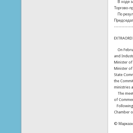
В ходе за
Торгово-п
По резуль
Председат
------------
EXTRAORDI
On Februar
and Industr
Minister of
Minister o
State Comm
the Commit
ministries
The meetin
of Commerc
Following 
Chamber of
© Маркази 