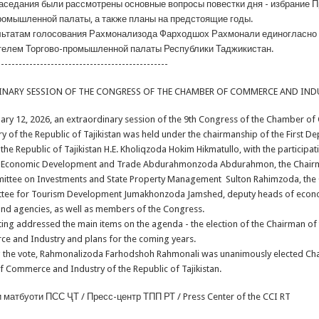
седания были рассмотрены основные вопросы повестки дня - избрание 
ромышленной палаты, а также планы на предстоящие годы.
татам голосования Рахмонализода Фарходшох Рахмонали единогласно 
елем Торгово-промышленной палаты Республики Таджикистан.
------------------------------------------------
NARY SESSION OF THE CONGRESS OF THE CHAMBER OF COMMERCE AND IND
y 12, 2026, an extraordinary session of the 9th Congress of the Chamber o
y of the Republic of Tajikistan was held under the chairmanship of the First D
 the Republic of Tajikistan H.E. Kholiqzoda Hokim Hikmatullo, with the participat
f Economic Development and Trade Abdurahmonzoda Abdurahmon, the Chairm
ittee on Investments and State Property Management Sulton Rahimzoda, the
tee for Tourism Development Jumakhonzoda Jamshed, deputy heads of econ
 and agencies, as well as members of the Congress.
g addressed the main items on the agenda - the election of the Chairman o
e and Industry and plans for the coming years.
the vote, Rahmonalizoda Farhodshoh Rahmonali was unanimously elected Cha
 Commerce and Industry of the Republic of Tajikistan.
матбуоти ПСС ҶТ / Пресс-центр ТПП РТ / Press Center of the CCI RT