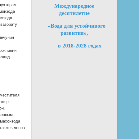
муҳтарам
Международное
ҳмонзода
десятилетие
имзода
 вазорату
«Вода для устойчивого
развития»,
инчунин
в 2018-2028 годах
рокчиёни
ардид.
аместителя
лло, с
он,
твенным
умахонзода
 также членов