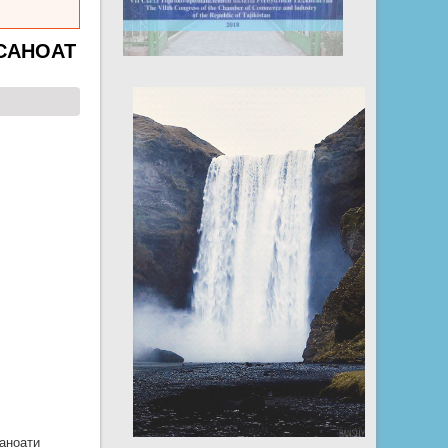
САНОАТ
аноати