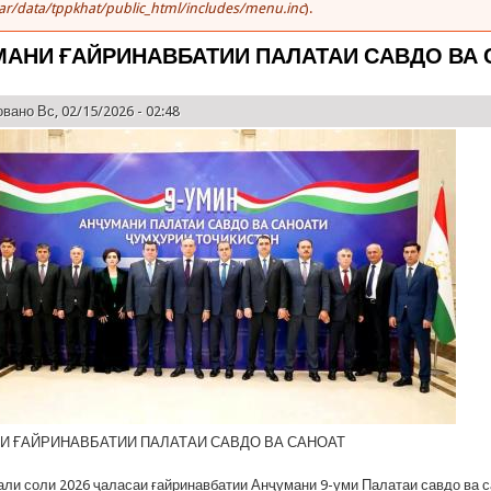
ar/data/tppkhat/public_html/includes/menu.inc
).
АНИ ҒАЙРИНАВБАТИИ ПАЛАТАИ САВДО ВА 
вано Вс, 02/15/2026 - 02:48
И ҒАЙРИНАВБАТИИ ПАЛАТАИ САВДО ВА САНОАТ
и соли 2026 ҷаласаи ғайринавбатии Анҷумани 9-уми Палатаи савдо ва с