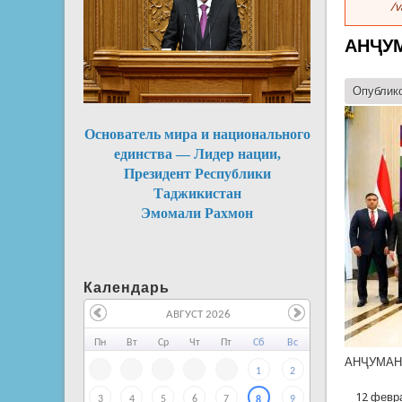
/v
АНҶУМ
Опублико
Основатель мира и национального
единства — Лидер нации,
Президент Республики
Таджикистан
Эмомали Рахмон
Календарь
АВГУСТ 2026
Пн
Вт
Ср
Чт
Пт
Сб
Вс
АНҶУМАН
1
2
12 феврал
3
4
5
6
7
9
8