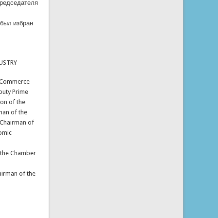
Председателя
был избран
USTRY
f Commerce
eputy Prime
ion of the
an of the
 Chairman of
omic
f the Chamber
irman of the