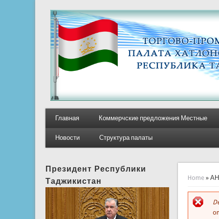
Главная
Коммерчские предложения Местные
Новости
Структура палаты
Президент Республики
You ar
Home
» А
Таджикистан
De
E
on