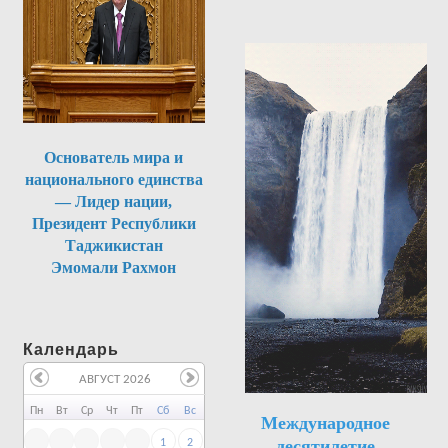
Основатель мира и
национального единства
— Лидер нации,
Президент Республики
Таджикистан
Эмомали Рахмон
Календарь
АВГУСТ 2026
Пн
Вт
Ср
Чт
Пт
Сб
Вс
Международное
десятилетие
1
2