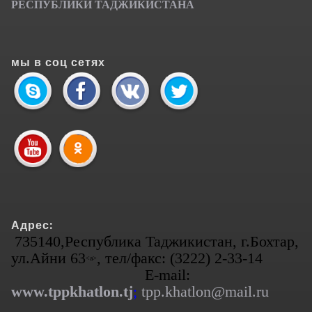
РЕСПУБЛИКИ ТАДЖИКИСТАНА
мы в соц сетях
Адрес:
735140,Республика Таджикистан, г.Бохтар,
ул.Айни 63
, тел/факс: (3222) 2-33-14
<а>
E-mail:
www.tppkhatlon.tj
;
tpp.khatlon@mail.ru