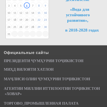
3
4
5
7
8
9
6
«Вода для
10
11
12
13
14
15
16
устойчивого
развития»,
17
18
19
20
21
22
23
24
25
26
27
28
29
30
в 2018-2028 годах
31
Официальные сайты
ПРЕЗИДЕНТИ ҶУМ
ҲУРИИ ТО
Ҷ
ИКИСТОН
МИҲД ВИЛОЯТИ ХАТЛОН
МАҶЛИСИ ОЛИИ ҶУМҲУРИИ ТОҶИКИСТОН
АГЕНТИИ МИЛЛИИ ИТТИЛООТИИ ТОҶИКИСТОН
«ХОВАР»
ТОРГОВО_ПРОМЫШЛЕННАЯ ПАЛАТА