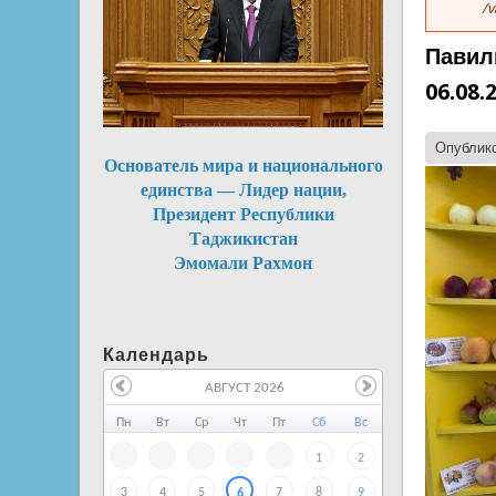
/v
Павил
06.08.2
Опублико
Основатель мира и национального
единства — Лидер нации,
Президент Республики
Таджикистан
Эмомали Рахмон
Календарь
АВГУСТ 2026
Пн
Вт
Ср
Чт
Пт
Сб
Вс
1
2
3
4
5
7
8
9
6