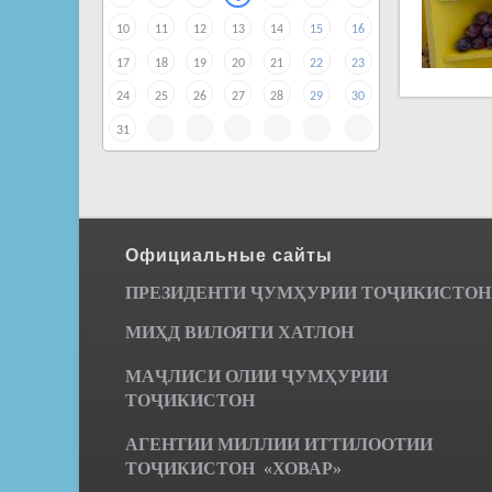
10
11
12
13
14
15
16
17
18
19
20
21
22
23
24
25
26
27
28
29
30
31
Официальные сайты
ПРЕЗИДЕНТИ ҶУМ
ҲУРИИ ТО
Ҷ
ИКИСТОН
МИҲД ВИЛОЯТИ ХАТЛОН
МАҶЛИСИ ОЛИИ ҶУМҲУРИИ
ТОҶИКИСТОН
АГЕНТИИ МИЛЛИИ ИТТИЛООТИИ
ТОҶИКИСТОН «ХОВАР»