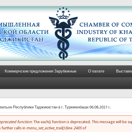
Коммерчские предложения Зарубежные
О палате
Выставк
e here
вильон Республики Таджикистан в г. Туркменбаши 06.08.2021 г.
precated function
: The each() function is deprecated. This message will be 
rror message
 further calls in
menu_set_active_trail()
(line
2405
of