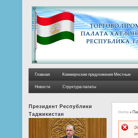
Главная
Коммерчские предложения Местные
Новости
Структура палаты
Президент Республики
You ar
Home
» Па
Таджикистан
De
E
on