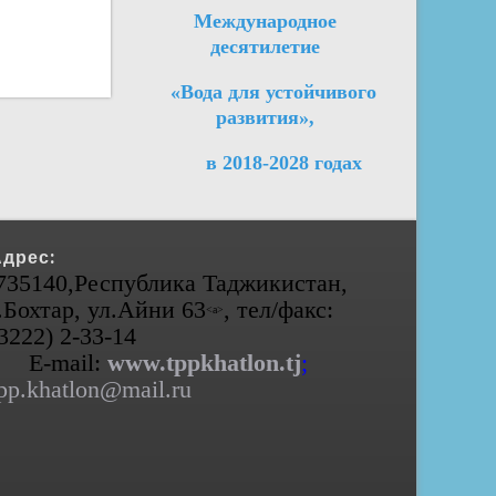
Международное
десятилетие
«Вода для устойчивого
развития»,
в 2018-2028 годах
Адрес:
735140,Республика Таджикистан,
.Бохтар, ул.Айни 63
, тел/факс:
<а>
(3222) 2-33-14
E-mail:
www.tppkhatlon.tj
;
pp.khatlon@mail.ru