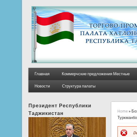
Главная
Коммерчские предложения Местные
Новости
Структура палаты
Президент Республики
You ar
Home
» Бо
Таджикистан
Туркманб
De
E