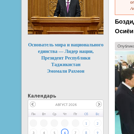
on
/v
Бозди
Осиёи
Основатель мира и национального
Опублико
единства — Лидер нации,
Президент Республики
Таджикистан
Эмомали Рахмон
Календарь
АВГУСТ 2026
Пн
Вт
Ср
Чт
Пт
Сб
Вс
1
2
3
4
5
7
8
9
6