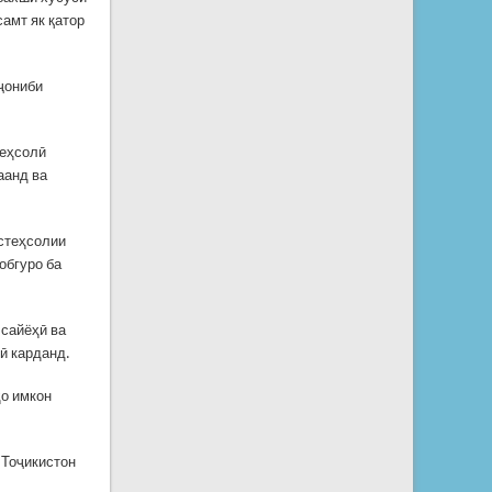
амт як қатор
 ҷониби
теҳсолӣ
аанд ва
истеҳсолии
обгуро ба
 сайёҳӣ ва
ӣ карданд.
ҳо имкон
 Тоҷикистон