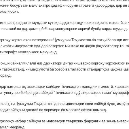
нонии босуръати мамлакатро ҳадафи чоруми стратегӣ қарор дода, дар ин с
амалӣ сохт.
мин аст, ки дар як муддати кутоҳ садҳо коргоҳу корхонаҳои истеҳсолӣ аз
ни ватанӣ ва дар ҳамкорӣ бо сармоягузорони хориҷӣ бунёд карда шуданд.
оргоҳу корхонаҳои истеҳсолии Ҷумҳурии Тоҷикистон ба сатҳи баланди ис
о сифати маҳсулоти худ дар бозорҳои минтақа ва ҷаҳон рақобатпазир гашт
и торафт бештар касб мекунанд.
моиши байналмилалӣ низ дар қатори дигар кишварҳо коргоҳу корхонаҳои 
 тавонистанд, ки маҳсулоти ба бозор ва талаботи стандартҳои ҷаҳонӣ ҷав
зоранд.
дар намоишгоҳ ширкатҳои сайёҳии Тоҷикистон маводи иттилоотӣ, харитаи
и гуногунро бо бренди сайёҳии “Тоҷикистон: дӯстиро эҳсос намо” муарриф
кр аст, ки Ҷумҳурии Тоҷикистон дорои мавзеъҳои хоси сайёҳӣ буда, имрӯз
доди сайёҳони дохилӣ ва хориҷиро ба маротиб афзун намояд.
ҳазорҳо нафар сайёҳон аз мавзеъҳои таърихию фарҳангӣ ва зебоманзари
 амал меоранд.