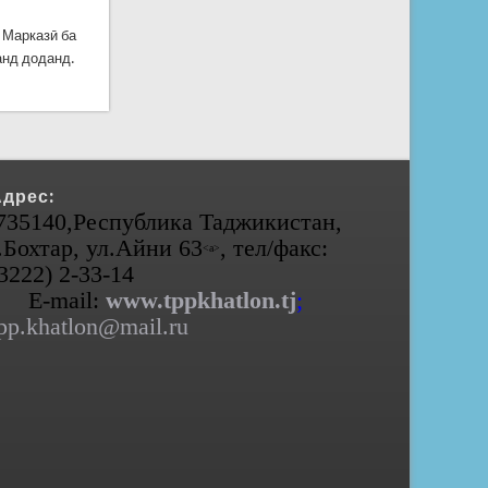
 Марказӣ ба
анд доданд.
Адрес:
735140,Республика Таджикистан,
.Бохтар, ул.Айни 63
, тел/факс:
<а>
(3222) 2-33-14
E-mail:
www.tppkhatlon.tj
;
pp.khatlon@mail.ru