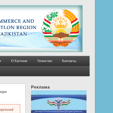
и
О Хатлоне
Членство
Контакты
Реклама
аҳри
suppressed