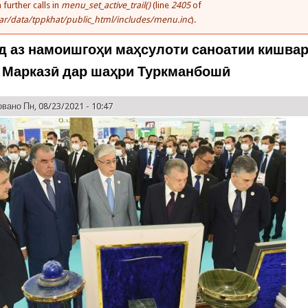
 further calls in
menu_set_active_trail()
(line
2405
of
ar/data/tppkhat/public_html/includes/menu.inc
).
д аз намоишгоҳи маҳсулоти саноатии кишва
 Марказӣ дар шаҳри Туркманбошӣ
вано Пн, 08/23/2021 - 10:47