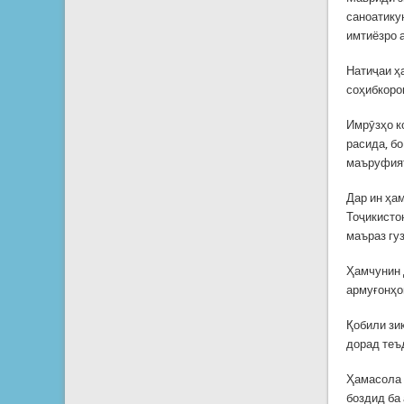
саноатику
имтиёзро 
Натиҷаи ҳа
соҳибкоро
Имрӯзҳо к
расида, б
маъруфият
Дар ин ҳа
Тоҷикистон
маъраз гу
Ҳамчунин 
армуғонҳо
Қобили зи
дорад теъ
Ҳамасола 
боздид ба