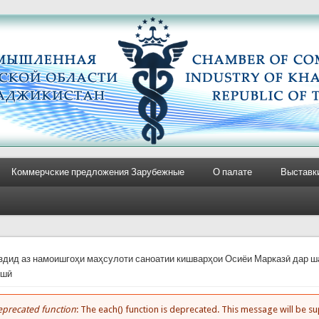
Коммерчские предложения Зарубежные
О палате
Выставк
e here
здид аз намоишгоҳи маҳсулоти саноатии кишварҳои Осиёи Марказӣ дар ш
ошӣ
precated function
: The each() function is deprecated. This message will be 
rror message