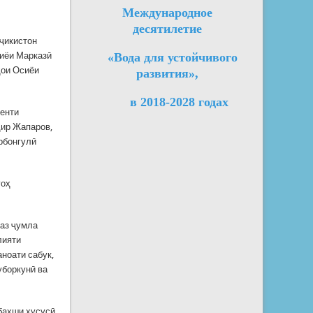
Международное
десятилетие
ҷикистон
иёи Марказӣ
«Вода для устойчивого
ҳои Осиёи
развития»,
в 2018-2028 годах
енти
дир Жапаров,
рбонгулӣ
гоҳ
 аз ҷумла
лияти
аноати сабук,
уборкунӣ ва
 бахши хусусӣ