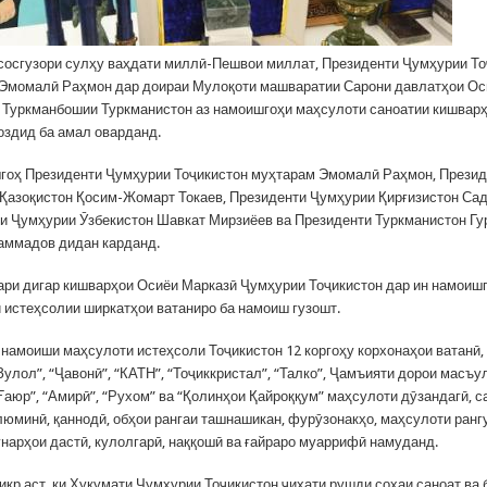
Асосгузори сулҳу ваҳдати миллӣ-Пешвои миллат, Президенти Ҷумҳурии То
Эмомалӣ Раҳмон дар доираи Мулоқоти машваратии Сарони давлатҳои Ос
 Туркманбошии Туркманистон аз намоишгоҳи маҳсулоти саноатии кишвар
оздид ба амал оварданд.
гоҳ Президенти Ҷумҳурии Тоҷикистон муҳтарам Эмомалӣ Раҳмон, Презид
Қазоқистон Қосим-Жомарт Токаев, Президенти Ҷумҳурии Қирғизистон Са
и Ҷумҳурии Ӯзбекистон Шавкат Мирзиёев ва Президенти Туркманистон Гу
ммадов дидан карданд.
ари дигар кишварҳои Осиёи Марказӣ Ҷумҳурии Тоҷикистон дар ин намоиш
 истеҳсолии ширкатҳои ватаниро ба намоиш гузошт.
 намоиши маҳсулоти истеҳсоли Тоҷикистон 12 коргоҳу корхонаҳои ватанӣ,
Зулол”, “Ҷавонӣ”, “КАТН”, “Тоҷиккристал”, “Талко”, Ҷамъияти дорои масъу
Ғаюр”, “Амирӣ”, “Рухом” ва “Қолинҳои Қайроққум” маҳсулоти дӯзандагӣ, с
алюминӣ, қаннодӣ, обҳои рангаи ташнашикан, фурӯзонакҳо, маҳсулоти ранг
унарҳои дастӣ, кулолгарӣ, наққошӣ ва ғайраро муаррифӣ намуданд.
икр аст, ки Ҳукумати Ҷумҳурии Тоҷикистон ҷиҳати рушди соҳаи саноат ва