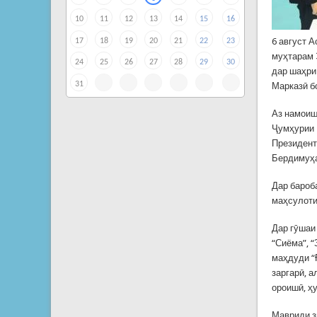
10
11
12
13
14
15
16
6 август 
17
18
19
20
21
22
23
муҳтарам 
24
25
26
27
28
29
30
дар шаҳри
31
Марказӣ б
Аз намоиш
Ҷумҳурии 
Президент
Бердимуҳа
Дар бароб
маҳсулоти
Дар гӯшаи
“Сиёма”, “
маҳдуди “
заргарӣ, 
ороишӣ, ҳ
Мавриди з