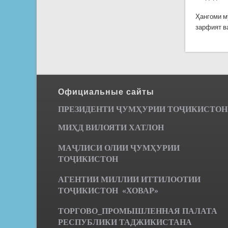
Ҳангоми м
зарфият в
Официальные сайты
ПРЕЗИДЕНТИ ҶУМ
ҲУРИИ ТО
Ҷ
ИКИСТОН
МИҲД ВИЛОЯТИ ХАТЛОН
МАҶЛИСИ ОЛИИ ҶУМҲУРИИ
ТОҶИКИСТОН
АГЕНТИИ МИЛЛИИ ИТТИЛООТИИ
ТОҶИКИСТОН «ХОВАР»
ТОРГОВО_ПРОМЫШЛЕННАЯ ПАЛАТА
РЕСПУБЛИКИ ТАДЖИКИСТАНА