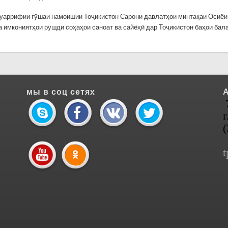
уаррифии гӯшаи намоишии Тоҷикистон Сарони давлатҳои минтақаи Осиёи
а имкониятҳои рушди соҳаҳои саноат ва сайёҳӣ дар Тоҷикистон баҳои бал
мы в соц сетях
г
t