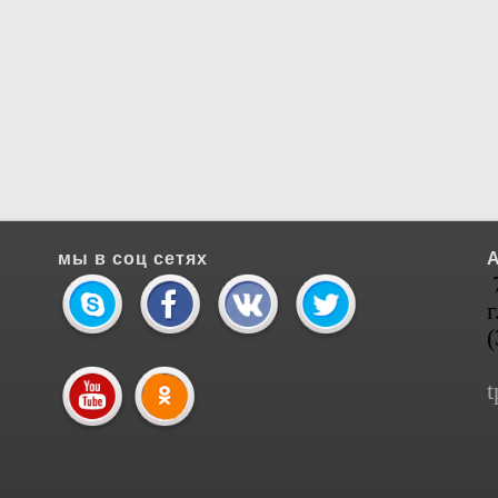
мы в соц сетях
г
t