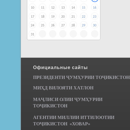
10
11
12
13
14
15
16
17
18
19
20
21
22
23
24
25
26
27
28
29
30
31
Официальные сайты
ПРЕЗИДЕНТИ ҶУМ
ҲУРИИ ТО
Ҷ
ИКИСТОН
МИҲД ВИЛОЯТИ ХАТЛОН
МАҶЛИСИ ОЛИИ ҶУМҲУРИИ
ТОҶИКИСТОН
АГЕНТИИ МИЛЛИИ ИТТИЛООТИИ
ТОҶИКИСТОН «ХОВАР»