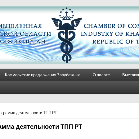
Коммерчские предложения Зарубежные
О палате
Выставк
e here
ограмма деятельности ТПП РТ
амма деятельности ТПП РТ