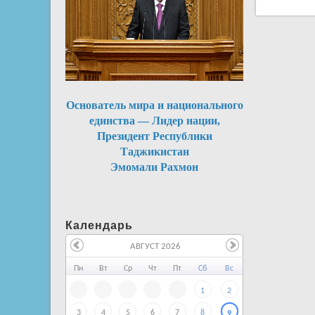
Основатель мира и национального
единства — Лидер нации,
Президент Республики
Таджикистан
Эмомали Рахмон
Календарь
АВГУСТ 2026
Пн
Вт
Ср
Чт
Пт
Сб
Вс
1
2
3
4
5
6
7
8
9