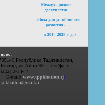
Международное
десятилетие
«Вода для устойчивого
развития»,
в 2018-2028 годах
Адрес:
735140,Республика Таджикистан,
.Бохтар, ул.Айни 63
, тел/факс:
<а>
(3222) 2-33-14
E-mail:
www.tppkhatlon.tj
;
pp.khatlon@mail.ru