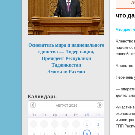
/v
что д
Что дает 
Членство 
Основатель мира и национального
надежност
единства — Лидер нации,
способств
Президент Республики
Таджикистан
Членство 
Эмомали Рахмон
Перечень 
— операти
деятельно
Календарь
АВГУСТ 2026
-участие 
экономиче
Пн
Вт
Ср
Чт
Пт
Сб
Вс
и иностра
1
2
ТПП Респу
3
4
5
6
7
9
8