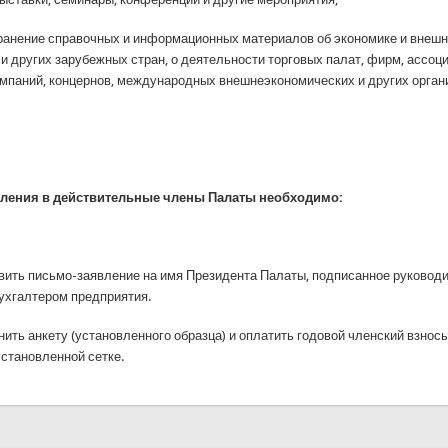
ранение справочных и информационных материалов об экономике и внешн
 и других зарубежных стран, о деятельности торговых палат, фирм, ассоц
омпаний, концернов, международных внешнеэкономических и других орган
пления в действительные члены Палаты необходимо:
ить письмо-заявление на имя Президента Палаты, подписанное руковод
ухгалтером предприятия.
ить анкету (установленного образца) и оплатить годовой членский взносы
установленной сетке.