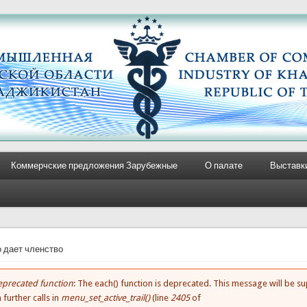
Коммерчские предложения Зарубежные
О палате
Выставк
e here
о дает членство
precated function
: The each() function is deprecated. This message will be 
rror message
 further calls in
menu_set_active_trail()
(line
2405
of