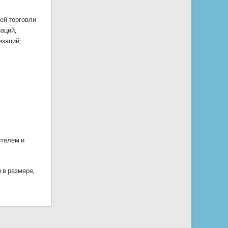
ей торговли
иаций,
изаций;
ителем и
 в размере,