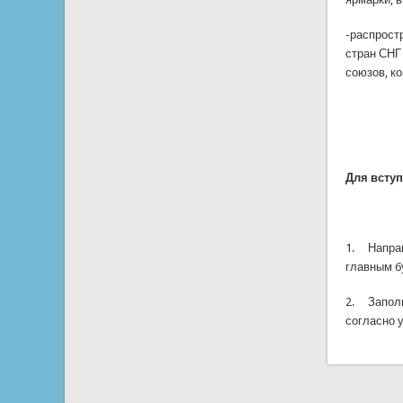
-распрост
стран СНГ
союзов, к
Для всту
1. Направ
главным б
2. Заполн
согласно 