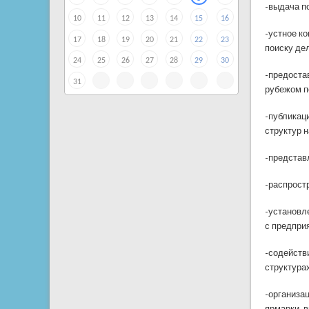
-выдача п
10
11
12
13
14
15
16
-устное к
17
18
19
20
21
22
23
поиску дел
24
25
26
27
28
29
30
-предоста
31
рубежом п
-публикац
структур 
-представ
-распрост
-установл
с предпри
-содейств
структура
-организа
ярмарки, 