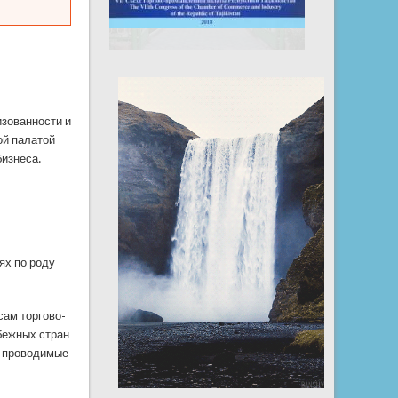
изованности и
ой палатой
изнеса.
ях по роду
сам торгово-
бежных стран
, проводимые