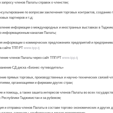
о запросу членов Палаты справок о членстве;
онсультирование по вопросам заключения торговых контрактов, созданию 
овых партнеров и т.д;
вление информации о международных и иностранных выставках в Таджики
о информационным каналам Палаты;
ия информации о коммерческих предложениях предприятий и предприним
на сайте ТПП РТ
www.tpp.tj
ление членов Палаты через сайт ТПП РТ
www.tpp.tj
ранение СД диска «Бизнес-путеводитель»
ение прямых торговых, производственных и научно-технических связей ч
ятиями, организациями и фирмами других стран;
ие и помощь, а также зашита интересов членов Палаты во всех государст
х Республики Таджикистан и за рубежом;
ция и отправка членов Палаты в составе торгово-экономических и других 
выставки, семинары, конференции и другие мероприятия;