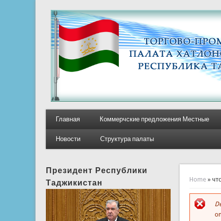
Главная
Коммерчские предложения Местные
Новости
Структура палаты
Президент Республики
You ar
Home
» чт
Таджикистан
De
E
on