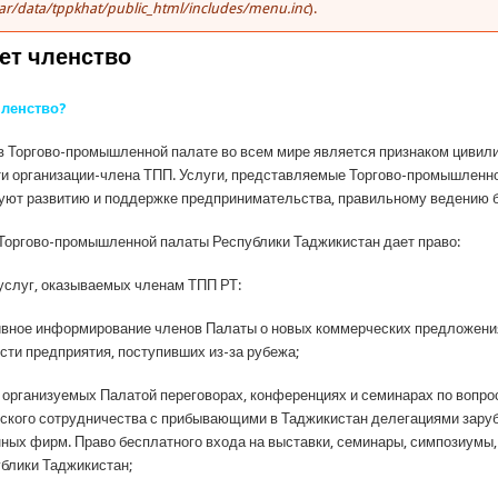
ar/data/tppkhat/public_html/includes/menu.inc
).
ает членство
членство?
в Торгово-промышленной палате во всем мире является признаком цивил
и организации-члена ТПП. Услуги, представляемые Торгово-промышленн
уют развитию и поддержке предпринимательства, правильному ведению б
Торгово-промышленной палаты Республики Таджикистан дает право:
услуг, оказываемых членам ТПП РТ:
вное информирование членов Палаты о новых коммерческих предложени
сти предприятия, поступивших из-за рубежа;
в организуемых Палатой переговорах, конференциях и семинарах по вопро
ского сотрудничества с прибывающими в Таджикистан делегациями зару
нных фирм. Право бесплатного входа на выставки, семинары, симпозиумы
блики Таджикистан;