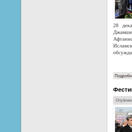
28 дек
Джамшед
Афганис
Исламс
обсужда
Подробн
Фести
Опублико