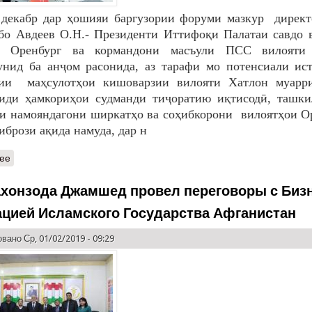
 декабр дар ҳошияи баргузории форуми мазкур директ
бо Авдеев О.Н.- Президенти Иттифоқи Палатаи савдо 
и Оренбург ва кормандони масъули ПСС вилояти 
нид ба анҷом расонида, аз тарафи мо потенсиали ист
тии маҳсулотҳои кишоварзии вилояти Хатлон муарр
иди ҳамкориҳои судманди тиҷоратию иқтисодӣ, ташки
и намояндагони ширкатҳо ва соҳибкорони вилоятҳои О
ибрози ақида намуда, дар н
ее
хонзода Джамшед провел переговоры с Биз
ацией Исламского Государства Афганистан
вано Ср, 01/02/2019 - 09:29