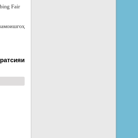
bing Fair
амоишгоҳ
ератсияи