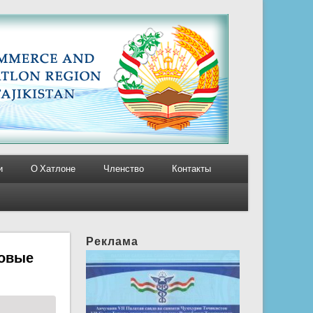
и
О Хатлоне
Членство
Контакты
Реклама
говые