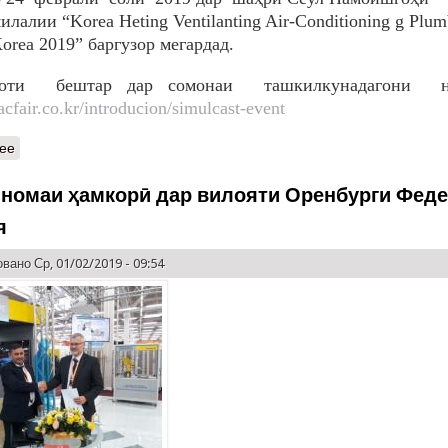
лалии “Korea Heting Ventilanting Air-Conditioning g Plum
rea 2019” баргузор мегардад.
моти бештар дар сомонаи ташкилкунадагони н
vacfair.co.kr/introducion/simulcast-event
ее
номаи ҳамкорӣ дар вилояти Оренбурги Фед
я
вано Ср, 01/02/2019 - 09:54