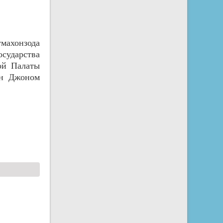
махонзода
осударства
ой Палаты
он Джоном