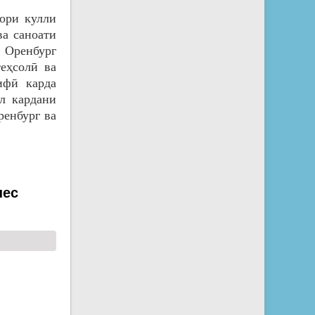
ори кулли
ва саноати
Оренбург
еҳсолӣ ва
ифӣ карда
л кардани
ренбург ва
нес