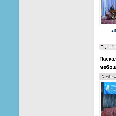
28
Подробн
Паска
мебош
Опублико