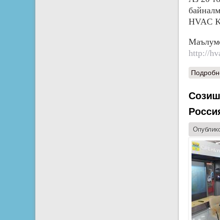
байналми
HVAC Ko
Маълу
http://h
Подробн
Созиш
Росси
Опублико