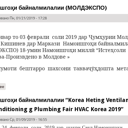
шгоҳи байналмилалии (МОЛДЭКСПО)
вано Пн, 01/21/2019 - 17:28
январ то 03 феврали соли 2019 дар Ҷумҳурии Мо
 Кишинев дар Маркази Намоишгоҳи байналмил
ЭКСПО) 18-умин Намоишгоҳи миллӣ “Истеҳсоли
а-Произвдено в Молдове »
моти бештарро шахсони тавваҷӯҳдошта мет
ее
шгоҳи байналмилалии “Korea Heting Ventila
nditioning g Plumbing Fair HVAC Korea 2019”
вано Ср, 01/09/2019 - 16:55
о 24 феврали соли 2019 дар шаҳри Сеул Намоишгоҳи