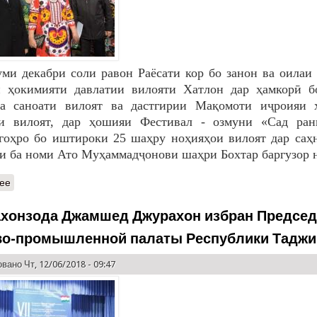
уми декабри соли равон Раёсати кор бо занон ва оила
и ҳокимияти давлатии вилояти Хатлон дар ҳамкорӣ б
ва саноати вилоят ва дастгирии Мақомоти иҷроияи 
ии вилоят, дар ҳошияи Фестивал - озмуни «Сад ран
оҳро бо иштироки 25 шаҳру ноҳияҳои вилоят дар саҳн
и ба номи Ато Муҳаммадҷонови шаҳри Бохтар баргузор 
ее
хонзода Джамшед Джурахон избран Предсе
во-промышленной палаты Республики Таджи
вано Чт, 12/06/2018 - 09:47