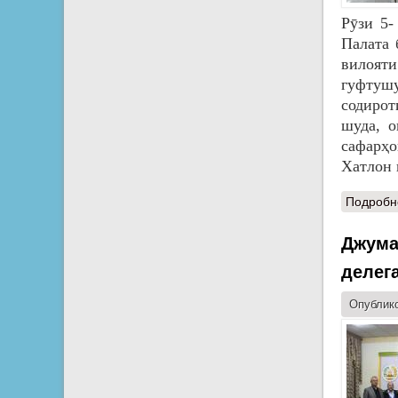
Рӯзи 5-
Палата 
вилоят
гуфтушу
содиро
шуда, о
сафарҳо
Хатлон 
Подробн
Джума
делег
Опублико