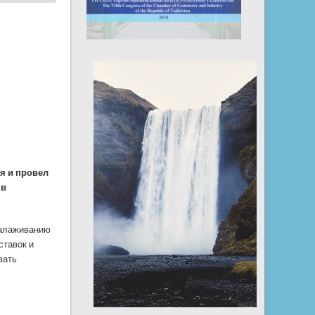
я и провел
 в
налаживанию
ставок и
вать