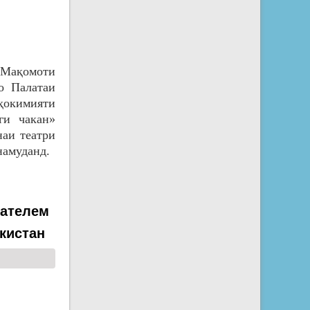
и Мақомоти
о Палатаи
ҳокимияти
ги чакан»
аи театри
намуданд.
дателем
кистан