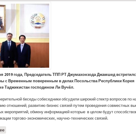
ря 2019 года, Председатель ТПП РТ Джумахонзода Джамшед встретилс
ры с Временным поверенным в делах Посольства Республики Корея
ке Таджикистан господином Ли Вучёл.
верительной беседы собеседники обсудили широкий спектр вопросов по 
нию отношений, развитию бизнес связей путем проведения совместных вы
ых мероприятий, обмену информацией которые в целом будут способство
кации торгово-экономических, научно-технических связей.
ее