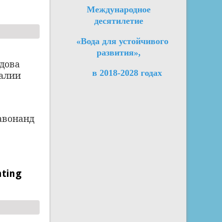
Международное
десятилетие
«Вода для устойчивого
развития»,
лдова
в 2018-2028 годах
алии
авонанд
nting