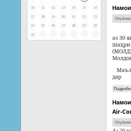
Намои
10
11
12
13
14
15
16
17
18
19
20
21
22
23
Опублико
24
25
26
27
28
29
30
31
аз 30 
шаҳри
(МОЛД
Молдов
Маълу
дар
Подробн
Намои
Air-Co
Опублико
Аз 20 т