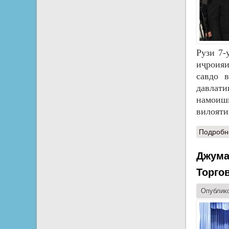
Рузи 7-
иҷроия
савдо 
давлат
намоишг
вилояти
Подробн
Джума
Торго
Опублико