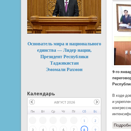
Основатель мира и национального
единства — Лидер нации,
Президент Республики
Таджикистан
Эмомали Рахмон
9-го янва
перегово
Республи
Календарь
В ходе до
и укрепле
АВГУСТ 2026
конгрессн
Пн
Вт
Ср
Чт
Пт
Сб
Вс
интенсифи
1
2
Подробн
3
4
5
6
7
9
8