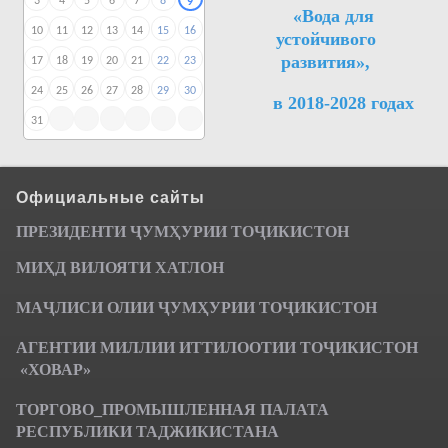
3
4
5
6
7
8
9
«Вода для
10
11
12
13
14
15
16
устойчивого
развития»,
17
18
19
20
21
22
23
24
25
26
27
28
29
30
в 2018-2028 годах
31
Официальные сайты
ПРЕЗИДЕНТИ ҶУМ
ҲУРИИ ТО
Ҷ
ИКИСТОН
МИҲД ВИЛОЯТИ ХАТЛОН
МАҶЛИСИ ОЛИИ ҶУМҲУРИИ ТОҶИКИСТОН
АГЕНТИИ МИЛЛИИ ИТТИЛООТИИ ТОҶИКИСТОН
«ХОВАР»
ТОРГОВО_ПРОМЫШЛЕННАЯ ПАЛАТА
РЕСПУБЛИКИ ТАДЖИКИСТАНА