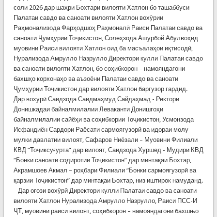
соли 2026 дар шаҳри Бохтари вилояти Хатлон бо ташаббуси
Палатаи савдо ва саноати вилояти Хатлон вохӯрии
Раҳмонализода Фарҳодшоҳ Раҳмоналӣ Раиси Палатаи савдо ва
саноати Ҷумҳурии Тоҷикистон, Солеҳзода Ашурбой Абулвоҳид
муовини Раиси вилояти Хатлон оид ба масъалаҳои иқтисодӣ,
Нурализода Амрулло Назрулло Директори кулли Палатаи савдо
ва саноати вилояти Хатлон, бо соҳибкорон – намояндагони
бахшҳо корхонаҳо ва аъзоёни Палатаи савдо ва саноати
Ҷумҳурии Тоҷикистон дар вилояти Хатлон баргузор гардид.
Дар вохурӣ Саидзода Саидмаҳмуд Сайдаҳмад - Ректори
Донишкадаи байналмилалии Леваканти Донишгоҳи
байналмилалии сайёҳи ва соҳибкории Тоҷикистон, Усмонзода
Исфандиён Сардори Раёсати сармоягузорӣ ва идораи молу
мулки давлатии вилоят, Сафаров Ниёзали – Муовини Филиали
КВД “Тоҷиксуғурта” дар вилоят, Саидзода Хуршед - Мудири КВД
“Бонки саноати содиротии Тоҷикистон” дар минтақаи Бохтар,
Акрамшоев Акмал – роҳбари Филиали “Бонки сармоягузорӣ ва
қарзии Тоҷикистон” дар минтақаи Бохтар, низ иштирок намуданд.
Дар оғози вохӯрӣ Директори кулли Палатаи савдо ва саноати
вилояти Хатлон Нурализода Амрулло Назрулло, Раиси ПСС-И
ҶТ, муовини раиси вилоят, соҳибкорон – намояндагони бахшњо