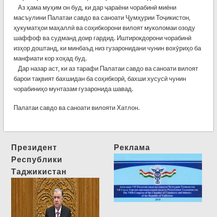
Аз ҳама муҳим он буд, ки дар ҷараёни чорабинӣ миёни
масъулини Палатаи савдо ва саноати Ҷумҳурии Тоҷикистон,
ҳукуматҳои маҳаллӣ ва соҳибкорони вилоят муколомаи озоду
шаффоф ва судманд доир гардид. Иштирокдорони чорабинӣ
изҳор доштанд, ки минбаъд низ гузаронидани чунин вохӯриҳо ба
манфиати кор хоҳад буд.
Дар назар аст, ки аз тарафи Палатаи савдо ва саноати вилоят
барои тақвият бахшидан ба соҳибкорӣ, бахши хусусӣ чунин
чорабиниҳо мунтазам гузаронида шавад.
Палатаи савдо ва саноати вилояти Хатлон.
Президент
Реклама
Республики
Таджикистан