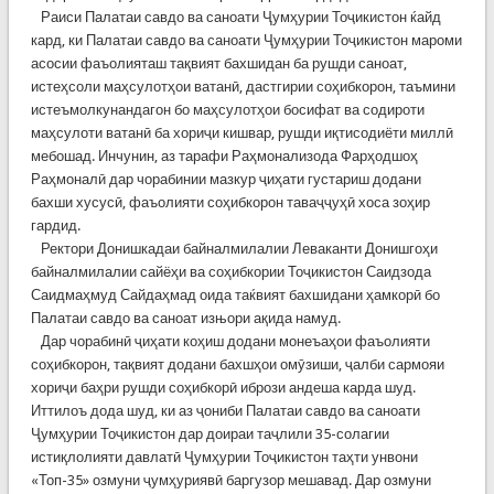
Раиси Палатаи савдо ва саноати Ҷумҳурии Тоҷикистон ќайд
кард, ки Палатаи савдо ва саноати Ҷумҳурии Тоҷикистон мароми
асосии фаъолияташ тақвият бахшидан ба рушди саноат,
истеҳсоли маҳсулотҳои ватанӣ, дастгирии соҳибкорон, таъмини
истеъмолкунандагон бо маҳсулотҳои босифат ва содироти
маҳсулоти ватанӣ ба хориҷи кишвар, рушди иқтисодиёти миллӣ
мебошад. Инчунин, аз тарафи Раҳмонализода Фарҳодшоҳ
Раҳмоналӣ дар чорабинии мазкур ҷиҳати густариш додани
бахши хусусӣ, фаъолияти соҳибкорон таваҷҷуҳӣ хоса зоҳир
гардид.
Ректори Донишкадаи байналмилалии Леваканти Донишгоҳи
байналмилалии сайёҳи ва соҳибкории Тоҷикистон Саидзода
Саидмаҳмуд Сайдаҳмад оида таќвият бахшидани ҳамкорӣ бо
Палатаи савдо ва саноат изњори ақида намуд.
Дар чорабинӣ ҷиҳати коҳиш додани монеъаҳои фаъолияти
соҳибкорон, тақвият додани бахшҳои омӯзиши, ҷалби сармояи
хориҷи баҳри рушди соҳибкорӣ ибрози андеша карда шуд.
Иттилоъ дода шуд, ки аз ҷониби Палатаи савдо ва саноати
Ҷумҳурии Тоҷикистон дар доираи таҷлили 35-солагии
истиқлолияти давлатӣ Ҷумҳурии Тоҷикистон таҳти унвони
«Топ-35» озмуни ҷумҳуриявӣ баргузор мешавад. Дар озмуни