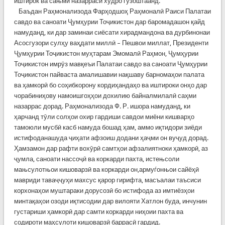
иштирок ва сањми назарраси худро гузоштаанд.
Баъдан Раҳмонализода Фарҳодшоҳ Раҳмоналӣ Раиси Палатаи
савдо ва саноати Ҷумҳурии Тоҷикистон дар баромадашон қайд
намуданд, ки дар заминаи сиёсати хирадмандона ва дурбинонаи
Асосгузори сулҳу ваҳдати миллӣ – Пешвои миллат, Президенти
Ҷумҳурии Тоҷикистон муҳтарам Эмомалӣ Раҳмон, Ҷумҳурии
Тоҷикистон имрӯз мавқеъи Палатаи савдо ва саноати Ҷумҳурии
Тоҷикистон пайваста амалишавии нақшаву барномаҳои палата
ва ҳамкорӣ бо соҳибкорону кордиҳандаҳо ва иштироки онҳо дар
чорабиниҳову намоишгоҳҳои дохилию байналмилалӣ саҳми
назаррас дорад. Раҳмонализода Ф. Р. ишора намуданд, ки
ҳарчанд тӯли солҳои охир гардиши савдои миёни кишварҳо
тамоюли мусбӣ касб намуда бошад ҳам, аммо иқтидори зиёди
истифоданашуда ҷиҳати афзоиш додани ҳаҷми он вуҷуд дорад.
Ҳамзамон дар рафти вохӯрӣ самтҳои афзалиятноки ҳамкорӣ, аз
ҷумла, саноати нассоҷӣ ва коркарди пахта, истењсоли
мањсулотњои кишоварзӣ ва коркарди он,армуѓонњои сайёҳӣ
мавриди таваҷҷуҳи махсус қарор гирифта, масъалаи таъсиси
корхонаҳои муштараки дорусозӣ бо истифода аз имтиёзҳои
минтақаҳои озоди иқтисодии дар вилояти Хатлон буда, инчунин
густариши ҳамкорӣ дар самти коркарди ниҳоии пахта ва
содироти маҳсулоти кишоварзӣ баррасӣ гардид.