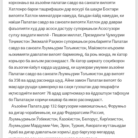
корхонањо ва аъзоёни палатаи савдо ва саноати вилояти
Хатлонро барои ташрифашон дар вохурї ба шаҳри Бохтари
вилояти Хатлон миннатдори намуда, баъдан ќайд намудан, ки
наќши Палатаи савдо ва саноати вилояти Хатлон дар давраи
фаъолияти худ дар асоси дастуру супоришњои Асосгузори
сулҳу ваҳдати миллӣ - Пешвои миллат, Президенти Ҷумҳурии
Тоҷикистон Эмомалӣ Раҳмон супоришњои роњбарияти Палатаи
савдо ва саноати Љумњурии Тољикистон, Маќомоти иљроияи
њокимияти давлатии вилоят бармеоянд, ба роњ монда, як ќатор
корњоро ба анљом расонидааст. Як ќатор ширкату соҳибкорон
ба аъзогии ќабул карда шудаанд, ки шумораи умумии аъзоёни
Палатаи савдо ва саноати Љумњурии Тољикистон дар вилоят
ба 358 ва адад расонида шуд. Айни замон Палатаи вилоят бо
мақсади рушди ҳамкориҳо ва саҳм гузоштан дар пешрафти
иқтисодиёти вилоят 78 адад шартномаҳо ва ёддоштҳои тафоҳум
бо Палатаҳои хориҷи кишвар ба имзо расонидааст.
Аъзоёни Палата дар 132 баргузории намоишгоњњо, Форумњо
ва дигар чорабинињое, ки дар Федератсияи Россия,
Љумњурињои Ўзбекистон, Ќазоќистон, Белорус, Ќирѓизистон,
Љумњурии Мардумии Чин, Эрон, Туркия, Аморати муттањидаи
Араб ва дигар давлатњои хориљї дур баргузор мегардад