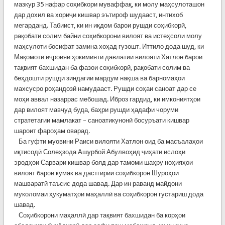
мазкур 35 нафар соҳибкори муваффақ, ки молу маҳсулоташон
дар дохил ва хориҷи кишвар эътироф шудааст, интихоб
мегарданд. Табиист, ки ин иқдом барои рушди соҳибкорӣ,
рақобати солим байни соҳибкорони вилоят ва истеҳсоли молу
маҳсулоти босифат замина хоҳад гузошт. Иттило дода шуд, ки
Мақомоти иҷроияи ҳокимияти давлатии вилояти Хатлон барои
тақвият бахшидан ба фазои соҳибкорӣ, рақобати солим ва
беҳдошти рушди зиндагии мардум нақша ва барномаҳои
махсусро роҳандозӣ намудааст. Рушди соҳаи саноат дар се
моҳи аввал назаррас мебошад. Иброз гардид, ки имкониятҳои
дар вилоят мавҷуд буда, баҳри рушди ҳадафи чоруми
стратетагии мамлакат – саноатикунонӣ босуръати кишвар
шароит фароҳам оварад.
Ба гуфти муовини Раиси вилояти Хатлон оид ба масъалаҳои
иқтисодӣ Солеҳзода Ашурбой Абулвоҳид ҷиҳати ислоҳи
эродҳои Сарвари кишвар бояд дар тамоми шаҳру ноҳияҳои
вилоят барои кӯмак ва дастгирии соҳибкорон Шуроҳои
машваратӣ таъсис дода шавад. Дар ин раванд майдони
муколомаи ҳукуматҳои маҳаллӣ ва соҳибкорон густариш дода
шавад.
Соҳибкорони маҳаллӣ дар тақвият бахшидан ба корҳои