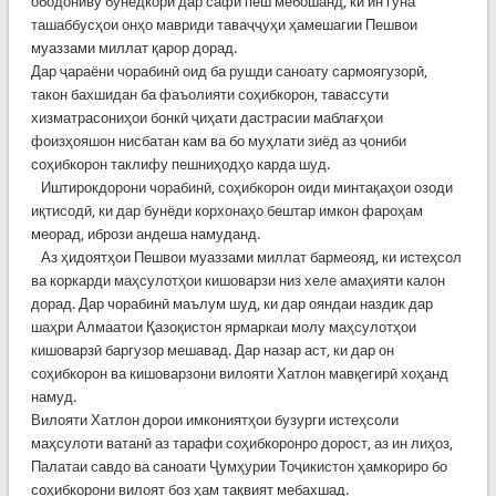
ободониву бунёдкорӣ дар сафи пеш мебошанд, ки ин гуна
ташаббусҳои онҳо мавриди таваҷҷуҳи ҳамешагии Пешвои
муаззами миллат қарор дорад.
Дар ҷараёни чорабинӣ оид ба рушди саноату сармоягузорӣ,
такон бахшидан ба фаъолияти соҳибкорон, тавассути
хизматрасониҳои бонкӣ ҷиҳати дастрасии маблағҳои
фоизҳояшон нисбатан кам ва бо муҳлати зиёд аз ҷониби
соҳибкорон таклифу пешниҳодҳо карда шуд.
Иштирокдорони чорабинӣ, соҳибкорон оиди минтақаҳои озоди
иқтисодӣ, ки дар бунёди корхонаҳо бештар имкон фароҳам
меорад, ибрози андеша намуданд.
Аз ҳидоятҳои Пешвои муаззами миллат бармеояд, ки истеҳсол
ва коркарди маҳсулотҳои кишоварзи низ хеле амаҳияти калон
дорад. Дар чорабинӣ маълум шуд, ки дар ояндаи наздик дар
шаҳри Алмаатои Қазоқистон ярмаркаи молу маҳсулотҳои
кишоварзӣ баргузор мешавад. Дар назар аст, ки дар он
соҳибкорон ва кишоварзони вилояти Хатлон мавқегирӣ хоҳанд
намуд.
Вилояти Хатлон дорои имкониятҳои бузурги истеҳсоли
маҳсулоти ватанӣ аз тарафи соҳибкоронро дорост, аз ин лиҳоз,
Палатаи савдо ва саноати Ҷумҳурии Тоҷикистон ҳамкориро бо
соҳибкорони вилоят боз ҳам тақвият мебахшад.