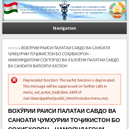
Navigation
You are here
Home
» ВОХӮРИИ РАИСИ ПАЛАТАИ САВДО ВА САНОАТИ
ҶУМҲУРИИ ТОҶИКИСТОН БО СОҲИБКОРОН –
НАМОЯНДАГОНИ СОХТОРҲО ВА АЪЗОЁНИ ПАЛАТАИ САВДО
ВА САНОАТИ ВИЛОЯТИ ХАТЛОН
Deprecated function
: The each() function is deprecated.
Error message
This message will be suppressed on further calls in
menu_set_active_trail()
(line
2405
of
/var/data/tppkhat/public_html/includes/menu.inc
).
ВОХӮРИИ РАИСИ ПАЛАТАИ САВДО ВА
САНОАТИ ҶУМҲУРИИ ТОҶИКИСТОН БО